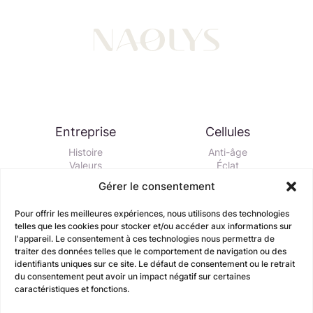
Entreprise
Cellules
Histoire
Anti-âge
Valeurs
Éclat
Équipe
Défense
Gérer le consentement
RSE
Hydratation
Purifiant
Pour offrir les meilleures expériences, nous utilisons des technologies
Apaisant
telles que les cookies pour stocker et/ou accéder aux informations sur
Vitalité
l'appareil. Le consentement à ces technologies nous permettra de
traiter des données telles que le comportement de navigation ou des
Biotechnologie
Highlights
identifiants uniques sur ce site. Le défaut de consentement ou le retrait
du consentement peut avoir un impact négatif sur certaines
Atelier cellulaire
Active Hair Care
caractéristiques et fonctions.
Types de cellules
Active Makeup
Formes de cellules
Face Care for Men