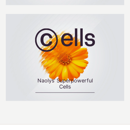
Naolys’ Superpowerful
Cells