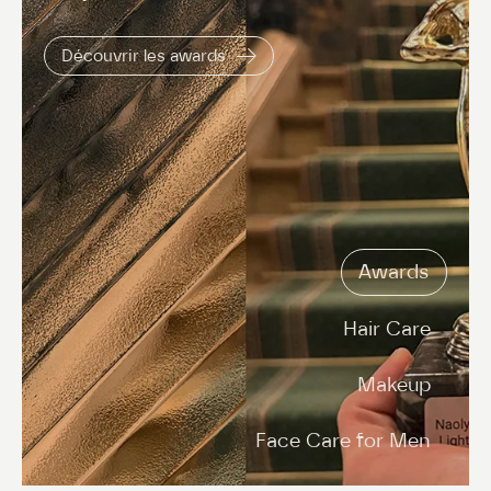
Découvrir les awards
Awards
Hair Care
Makeup
Face Care for Men