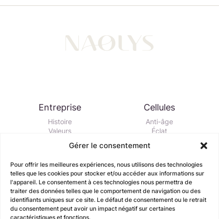
Entreprise
Cellules
Histoire
Anti-âge
Valeurs
Éclat
Équipe
Défense
Gérer le consentement
RSE
Hydratation
Purifiant
Pour offrir les meilleures expériences, nous utilisons des technologies
Apaisant
telles que les cookies pour stocker et/ou accéder aux informations sur
Vitalité
l'appareil. Le consentement à ces technologies nous permettra de
traiter des données telles que le comportement de navigation ou des
Biotechnologie
Highlights
identifiants uniques sur ce site. Le défaut de consentement ou le retrait
du consentement peut avoir un impact négatif sur certaines
Atelier cellulaire
Active Hair Care
caractéristiques et fonctions.